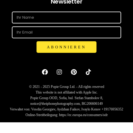
Newsletter
ABONNIEREN
© 2021 - 2025 Popie Group Ltd. - All rights reserved
This website is not affiliated with Apple Inc.
Popie Group OOD, Sofia, bul. Stefan Stambolov 8,
notice@theiphonephotography.com, BG206606149
Verwaltet von: Veselin Georgiev, Aydzhan Faikov, Ivaylo Kenov +19176956352
Online-Streitbeilegung: https://ec.europa.eu/consumers/odr