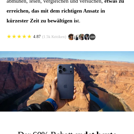
abmühen, lesen, vergleichen und versuchen,
etwas zu
erreichen, das mit dem richtigen Ansatz in
kürzester Zeit zu bewältigen is
t.
★
★
★
★
★
4.87
(1.5k Kritiken)