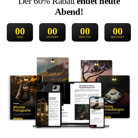
Der 60% Rabatt
endet heute
Abend!
00
00
00
00
TAGE
STUNDEN
MINUTEN
SEKUNDEN