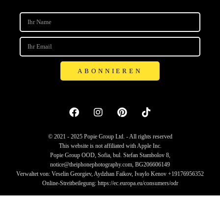
ABONNIEREN
© 2021 - 2025 Popie Group Ltd. - All rights reserved
This website is not affiliated with Apple Inc.
Popie Group OOD, Sofia, bul. Stefan Stambolov 8,
notice@theiphonephotography.com, BG206606149
Verwaltet von: Veselin Georgiev, Aydzhan Faikov, Ivaylo Kenov +19176956352
Online-Streitbeilegung: https://ec.europa.eu/consumers/odr