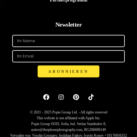
Partnerprogramm
Newsletter
ABONNIEREN
© 2021 - 2025 Popie Group Ltd. - All rights reserved
This website is not affiliated with Apple Inc.
Popie Group OOD, Sofia, bul. Stefan Stambolov 8,
notice@theiphonephotography.com, BG206606149
Verwaltet von: Veselin Georgiev, Aydzhan Faikov, Ivaylo Kenov +19176956352