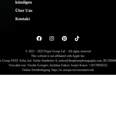
kündigen
Über Uns
Kontakt
© 2021 - 2025 Popie Group Ltd. - All rights reserved
This website is not affiliated with Apple Inc.
e Group OOD, Sofia, bul. Stefan Stambolov 8, notice@theiphonephotography.com, BG2066
Verwaltet von: Veselin Georgiev, Aydzhan Faikov, Ivaylo Kenov +19176956352
Online-Streitbeilegung: https://ec.europa.eu/consumers/odr